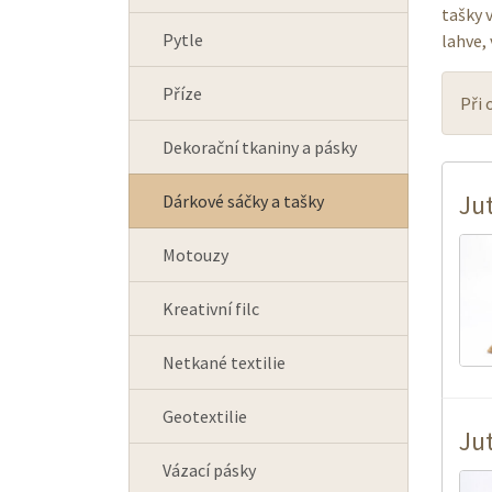
tašky 
Pytle
lahve,
Příze
Při 
Dekorační tkaniny a pásky
Ju
Dárkové sáčky a tašky
Motouzy
Kreativní filc
Netkané textilie
Geotextilie
Ju
Vázací pásky