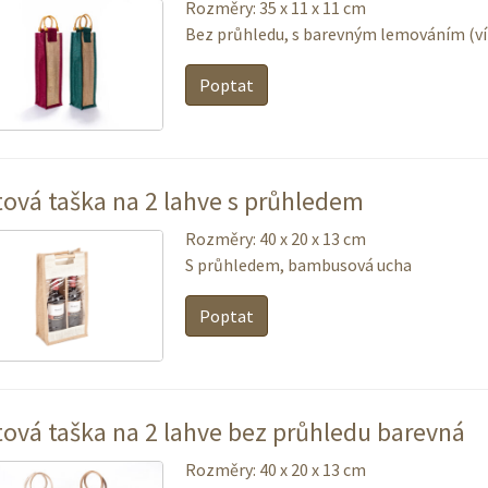
Rozměry: 35 x 11 x 11 cm
Bez průhledu, s barevným lemováním (ví
Poptat
tová taška na 2 lahve s průhledem
Rozměry: 40 x 20 x 13 cm
S průhledem, bambusová ucha
Poptat
tová taška na 2 lahve bez průhledu barevná
Rozměry: 40 x 20 x 13 cm