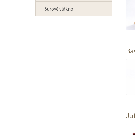
Surové vlákno
Ba
Ju