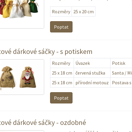
Rozměry
25 x 20 cm
Poptat
tové dárkové sáčky - s potiskem
Rozměry
Úvazek
Potisk
25 x 18 cm
červená stužka
Santa / M
25 x 18 cm
přírodní motouz
Postava s
Poptat
tové dárkové sáčky - ozdobné