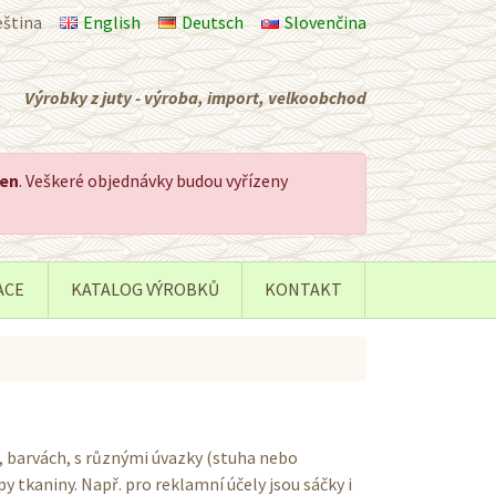
eština
English
Deutsch
Slovenčina
Výrobky z juty - výroba, import, velkoobchod
řen
. Veškeré objednávky budou vyřízeny
ACE
KATALOG VÝROBKŮ
KONTAKT
, barvách, s různými úvazky (stuha nebo
y tkaniny. Např. pro reklamní účely jsou sáčky i