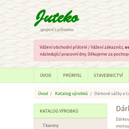
spojení s přírodou
Vážení obchodní přátelé / Vážení zákazníci,
od
následující pracovní dny. Děkujeme za pocho
ÚVOD
PRŮMYSL
STAVEBNICTVÍ
Úvod
Katalog výrobků
Dárkové sáčky a t
Dár
KATALOG VÝROBKŮ
Dárkov
Tkaniny
motouz