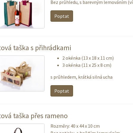
Bez průhledu, s barevným lemováním (ví
Poptat
tová taška s přihrádkami
2 okénka (13 x 18 x 11 cm)
3 okénka (11 x 25 x 8 cm)
s průhledem, krátká silná ucha
Poptat
tová taška přes rameno
Rozměry: 40 x 44 x 10 cm
Bez potisku, s hnědým lemováním