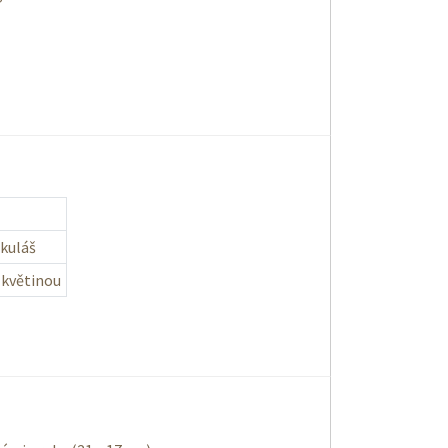
ikuláš
 květinou