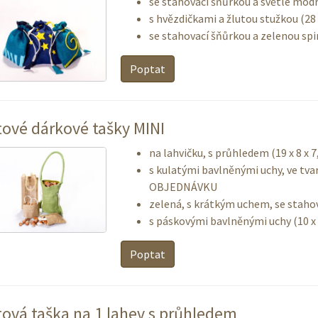
se stahovací šňůrkou a světle modr
s hvězdičkami a žlutou stužkou (28
se stahovací šňůrkou a zelenou spi
Poptat
tové dárkové tašky MINI
na lahvičku, s průhledem (19 x 8 
s kulatými bavlněnými uchy, ve tvar
OBJEDNÁVKU
zelená, s krátkým uchem, se stahov
s páskovými bavlněnými uchy (10
Poptat
tová taška na 1 lahev s průhledem