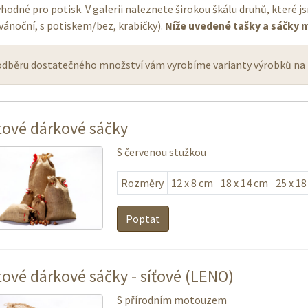
vhodné pro potisk. V galerii naleznete širokou škálu druhů, které 
 vánoční, s potiskem/bez, krabičky).
Níže uvedené tašky a sáčky
odběru dostatečného množství vám vyrobíme varianty výrobků na
tové dárkové sáčky
S červenou stužkou
Rozměry
12 x 8 cm
18 x 14 cm
25 x 1
Poptat
tové dárkové sáčky - síťové (LENO)
S přírodním motouzem