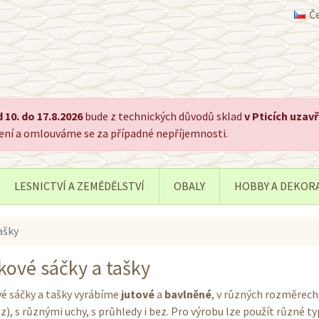
Č
 10. do 17.8.2026
bude z technických důvodů sklad
v Pticích uzav
pení a omlouváme se za případné nepříjemnosti.
LESNICTVÍ A ZEMĚDĚLSTVÍ
OBALY
HOBBY A DEKOR
ašky
kové sáčky a tašky
é sáčky a tašky vyrábíme
jutové
a
bavlněné
, v různých rozměrech
), s různými uchy, s průhledy i bez. Pro výrobu lze použít různé typ