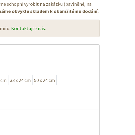
jsme schopni vyrobit na zakázku (bavlněné, na
 máme obvykle skladem k okamžitému dodání.
 míru.
Kontaktujte nás
.
8 cm
33 x 24 cm
50 x 24 cm