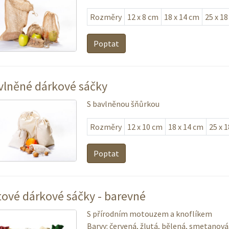
Rozměry
12 x 8 cm
18 x 14 cm
25 x 1
Poptat
vlněné dárkové sáčky
S bavlněnou šňůrkou
Rozměry
12 x 10 cm
18 x 14 cm
25 x 
Poptat
tové dárkové sáčky - barevné
S přírodním motouzem a knoflíkem
Barvy: červená, žlutá, bělená, smetanová