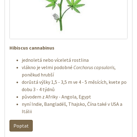
Hibiscus cannabinus
jednoletá nebo víceletá rostlina
vlákno je velmi podobné
Corchorus capsularis
,
poněkud hrubší
dorůstá výšky 1,5 - 3,5 m ve 4 - 5 měsících, kvete po
dobu 3 - 4 týdnů
původem z Afriky - Angola, Egypt
nyní Indie, Bangladéš, Thajsko, Čína také v USA a
Itálii
Poptat