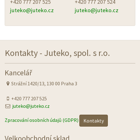
+420 777 207 525
+420 777 207 524
juteko@
juteko.cz
juteko@
juteko.cz
Kontakty - Juteko, spol. s r.o.
Kancelář
Strážní 1420/13, 130 00 Praha 3
+420 777 207 525
juteko@juteko.cz
Zpracování osobních údajů (GDPR)
Kontakty
Velkoobchodní sklad