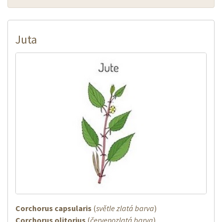
Juta
Corchorus capsularis
(
světle zlatá barva
)
Corchorus olitorius
(
červenozlatá barva
)