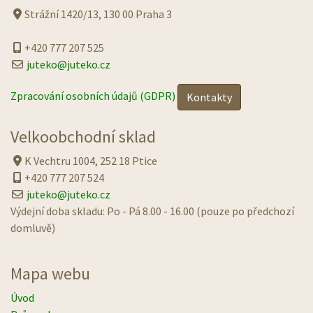
Strážní 1420/13, 130 00 Praha 3
+420 777 207 525
juteko@juteko.cz
Zpracování osobních údajů (GDPR)
Kontakty
Velkoobchodní sklad
K Vechtru 1004, 252 18 Ptice
+420 777 207 524
juteko@juteko.cz
Výdejní doba skladu: Po - Pá 8.00 - 16.00 (pouze po předchozí
domluvě)
Mapa webu
Úvod