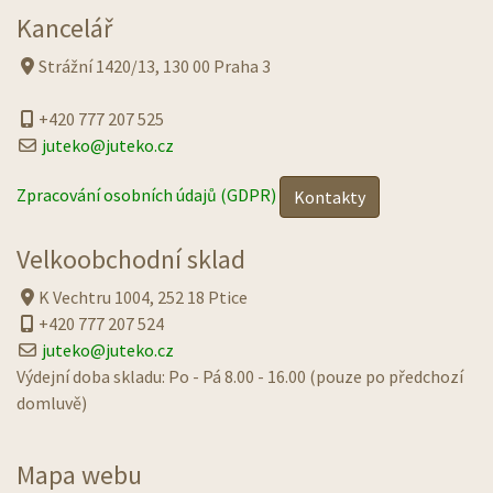
Kancelář
Strážní 1420/13, 130 00 Praha 3
+420 777 207 525
juteko@juteko.cz
Zpracování osobních údajů (GDPR)
Kontakty
Velkoobchodní sklad
K Vechtru 1004, 252 18 Ptice
+420 777 207 524
juteko@juteko.cz
Výdejní doba skladu: Po - Pá 8.00 - 16.00 (pouze po předchozí
domluvě)
Mapa webu