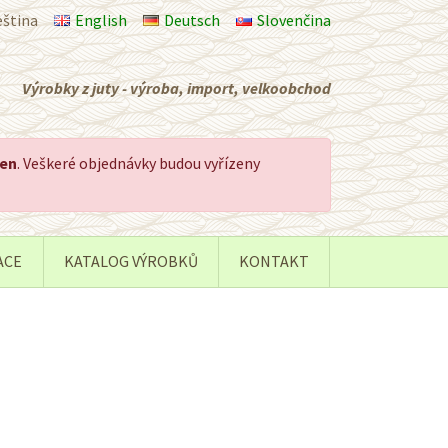
eština
English
Deutsch
Slovenčina
Výrobky z juty - výroba, import, velkoobchod
řen
. Veškeré objednávky budou vyřízeny
ACE
KATALOG VÝROBKŮ
KONTAKT