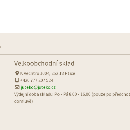
.
Velkoobchodní sklad
K Vechtru 1004, 252 18 Ptice
+420 777 207 524
juteko@juteko.cz
Výdejní doba skladu: Po - Pá 8.00 - 16.00 (pouze po předcho
domluvě)