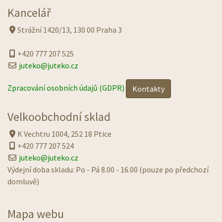
Kancelář
Strážní 1420/13, 130 00 Praha 3
+420 777 207 525
juteko@juteko.cz
Zpracování osobních údajů (GDPR)
Kontakty
Velkoobchodní sklad
K Vechtru 1004, 252 18 Ptice
+420 777 207 524
juteko@juteko.cz
Výdejní doba skladu: Po - Pá 8.00 - 16.00 (pouze po předchozí
domluvě)
Mapa webu