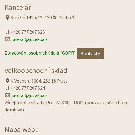
Kancelář
Strážní 1420/13, 130 00 Praha 3
+420 777 207 525
juteko@juteko.cz
Zpracování osobních údajů (GDPR)
Kontakty
Velkoobchodní sklad
K Vechtru 1004, 252 18 Ptice
+420 777 207 524
juteko@juteko.cz
Výdejní doba skladu: Po - Pá 8.00 - 16.00 (pouze po předchozí
domluvě)
Mapa webu