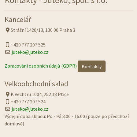
Kontakty - Juteko, spol. s r.o.
Kancelář
Strážní 1420/13, 130 00 Praha 3
+420 777 207 525
juteko@juteko.cz
Zpracování osobních údajů (GDPR)
Kontakty
Velkoobchodní sklad
K Vechtru 1004, 252 18 Ptice
+420 777 207 524
juteko@juteko.cz
Výdejní doba skladu: Po - Pá 8.00 - 16.00 (pouze po předchozí
domluvě)