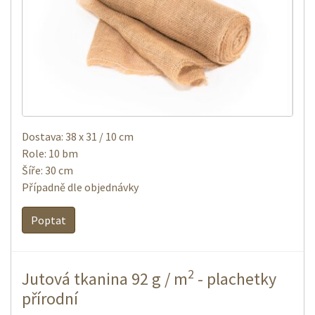
Dostava: 38 x 31 / 10 cm
Role: 10 bm
Šíře: 30 cm
Případně dle objednávky
Poptat
2
Jutová tkanina 92 g / m
- plachetky
přírodní