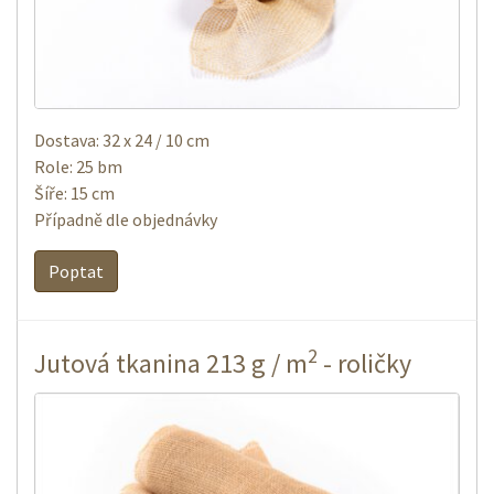
Dostava: 32 x 24 / 10 cm
Role: 25 bm
Šíře: 15 cm
Případně dle objednávky
Poptat
2
Jutová tkanina 213 g / m
- roličky