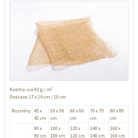
2
Kvalita: cca 92 g / m
Dostava: 17 x 14 cm / 10 cm
Rozměry
45 x
50 x 50
60 x 60
70 x 70
80 x 80
45 cm
cm
cm
cm
cm
90 x
100 x
120 x
140 x
160 x
90 cm
100 cm
120 cm
140 cm
160 cm