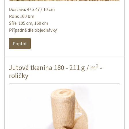
Dostava: 47 x 47 / 10 cm
Role: 100 bm
Šíře: 105 cm, 160 cm
Případně dle objednávky
Poptat
2
Jutová tkanina 180 - 211 g / m
-
roličky