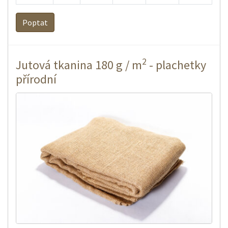
Poptat
2
Jutová tkanina 180 g / m
- plachetky
přírodní