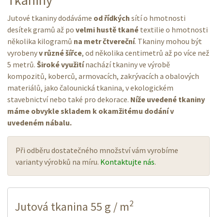
Jutové tkaniny dodáváme
od řídkých
sítí o hmotnosti
desítek gramů až po
velmi hustě tkané
textilie o hmotnosti
několika kilogramů
na metr čtvereční
. Tkaniny mohou být
vyrobeny
v různé šířce
, od několika centimetrů až po více než
5 metrů.
Široké využití
nachází tkaniny ve výrobě
kompozitů, koberců, armovacích, zakrývacích a obalových
materiálů, jako čalounická tkanina, v ekologickém
stavebnictví nebo také pro dekorace.
Níže uvedené tkaniny
máme obvykle skladem k okamžitému dodání v
uvedeném nábalu.
Při odběru dostatečného množství vám vyrobíme
varianty výrobků na míru.
Kontaktujte nás
.
2
Jutová tkanina 55 g / m