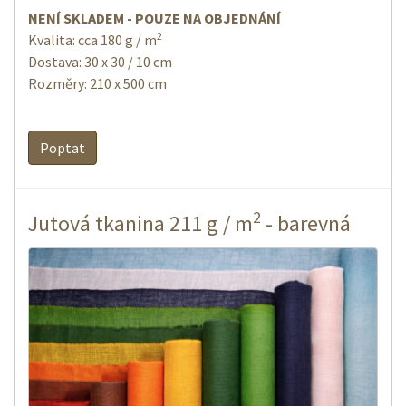
NENÍ SKLADEM - POUZE NA OBJEDNÁNÍ
2
Kvalita: cca 180 g / m
Dostava: 30 x 30 / 10 cm
Rozměry: 210 x 500 cm
Poptat
2
Jutová tkanina 211 g / m
- barevná