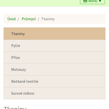
Menu ▼
Úvod
Průmysl
Tkaniny
Tkaniny
Pytle
Příze
Motouzy
Netkané textilie
Surové vlákno
Tkaniny