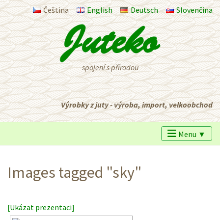
Čeština
English
Deutsch
Slovenčina
spojení s přírodou
Výrobky z juty - výroba, import, velkoobchod
Menu ▼
Images tagged "sky"
[Ukázat prezentaci]