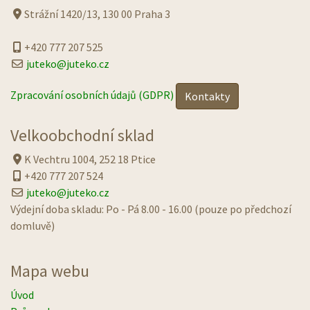
Strážní 1420/13, 130 00 Praha 3
+420 777 207 525
juteko@juteko.cz
Zpracování osobních údajů (GDPR)
Kontakty
Velkoobchodní sklad
K Vechtru 1004, 252 18 Ptice
+420 777 207 524
juteko@juteko.cz
Výdejní doba skladu: Po - Pá 8.00 - 16.00 (pouze po předchozí
domluvě)
Mapa webu
Úvod