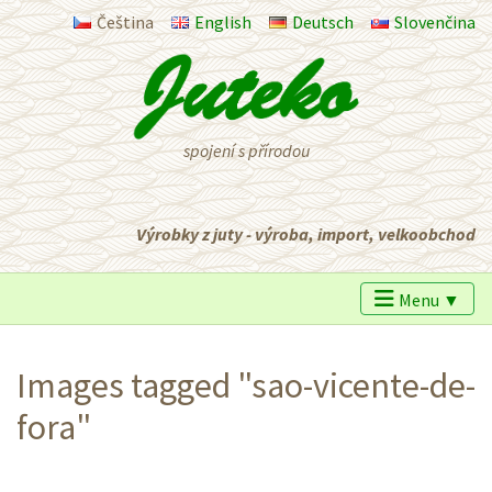
Čeština
English
Deutsch
Slovenčina
spojení s přírodou
Výrobky z juty - výroba, import, velkoobchod
Menu ▼
Images tagged "sao-vicente-de-
fora"