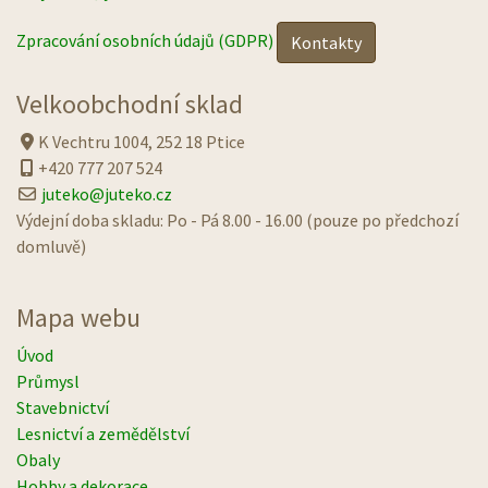
Zpracování osobních údajů (GDPR)
Kontakty
Velkoobchodní sklad
K Vechtru 1004, 252 18 Ptice
+420 777 207 524
juteko@juteko.cz
Výdejní doba skladu: Po - Pá 8.00 - 16.00 (pouze po předchozí
domluvě)
Mapa webu
Úvod
Průmysl
Stavebnictví
Lesnictví a zemědělství
Obaly
Hobby a dekorace