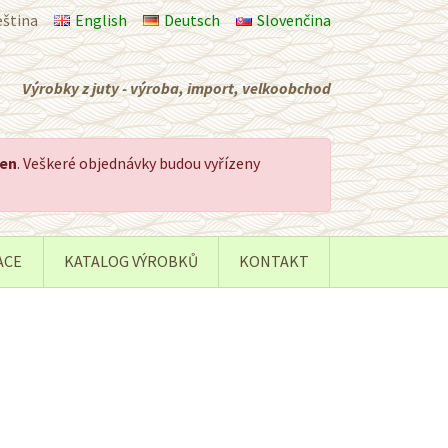
eština
English
Deutsch
Slovenčina
Výrobky z juty - výroba, import, velkoobchod
řen
. Veškeré objednávky budou vyřízeny
ACE
KATALOG VÝROBKŮ
KONTAKT