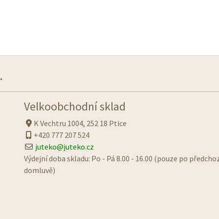
.
Velkoobchodní sklad
K Vechtru 1004, 252 18 Ptice
+420 777 207 524
juteko@juteko.cz
Výdejní doba skladu: Po - Pá 8.00 - 16.00 (pouze po předcho
domluvě)